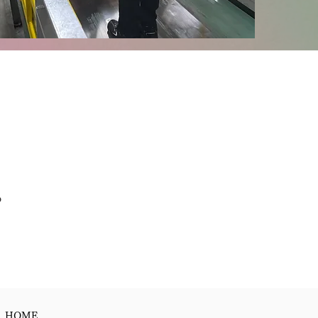
。
HOME