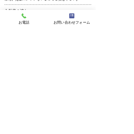
入社後の流れ
まず 、配送業務を実際に経験していただきます!（配
お電話
お問い合わせフォーム
送未経験可）
ドライバー業務を理解することで、その後の管理業務
にも活かせます。
具体的な仕事
■各拠点のお客様対応
■点呼・アルコールチェック
出発前、帰社後にドライバーと対面で点呼
健康状態の確認
アルコールチェック
免許証確認 など
■法令順守の確認・管理
運転時間、休憩時間、拘束時間の管理（労働基準法・
改善基準告示など）
タコグラフやデジタコ（運行記録計）のデータ管理
■ドライバーへの指導・教育