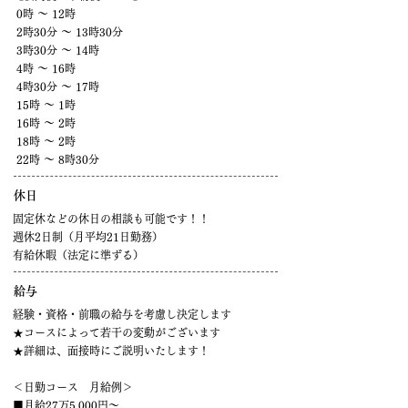
0時 ～ 12時
2時30分 ～ 13時30分
3時30分 ～ 14時
4時 ～ 16時
4時30分 ～ 17時
15時 ～ 1時
16時 ～ 2時
18時 ～ 2時
22時 ～ 8時30分
休日
固定休などの休日の相談も可能です！！
週休2日制（月平均21日勤務）
有給休暇（法定に準ずる）
​給与
経験・資格・前職の給与を考慮し決定します
★コースによって若干の変動がございます
★詳細は、面接時にご説明いたします！
＜日勤コース 月給例＞
■月給27万5,000円～