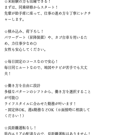
☆未経験の方も活躍できる！
まずは、同乗研修からスタート！
先輩が助手席に座って、仕事の進め方を丁寧にレクチ
ャーします。
☆積み込み、荷下ろし！
パワーゲート（昇降装置）や、カゴ台車を用いるた
め、力仕事少なめ◎
女性も安心してください。
☆毎日固定のコースなので安心！
毎日同じルートなので、地図やナビが苦手でも大丈
夫！
☆働き方を自由に設計
多様なパターンのシフトから、働き方を選択すること
が可能◎
ライフスタイルに合わせた勤務が叶います！
・固定休OK、週4勤務などOK（※面接時に相談して
ください！）
☆長距離運転なし！
県内エリアの配達なので、長距離運転はありません！